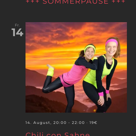
+++ SOMMERPAUSE +++
Fr.
14
14. August, 20:00
-
22:00
· 19€
Chili con Sahne