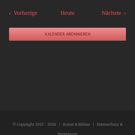
Veranstaltungen
Veran
Vorherige
Heute
Nächste
KALENDER ABONNIEREN
© Copyright 2012 -
2026 | Kunst & Bühne |
Datenschutz &
Impressum