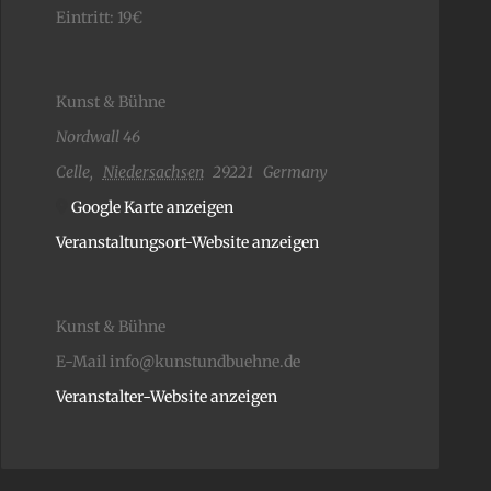
Eintritt:
19€
Kunst & Bühne
Nordwall 46
Celle
,
Niedersachsen
29221
Germany
Google Karte anzeigen
Veranstaltungsort-Website anzeigen
Kunst & Bühne
E-Mail
info@kunstundbuehne.de
Veranstalter-Website anzeigen