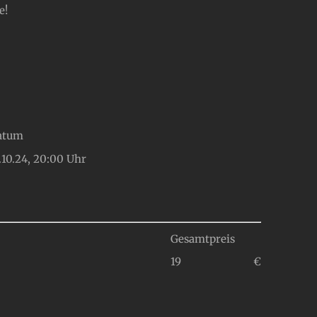
e!
atum
Gesamtpreis
€