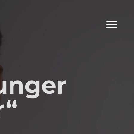
Junger
r“