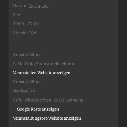
Datum:
24. Januar
Zeit:
20:00 - 22:00
Eintritt:
24€
Kunst & Bühne
E-Mail
info@kunstundbuehne.de
Veranstalter-Website anzeigen
Kunst & Bühne
Nordwall 46
Celle
,
Niedersachsen
29221
Germany
Google Karte anzeigen
Veranstaltungsort-Website anzeigen