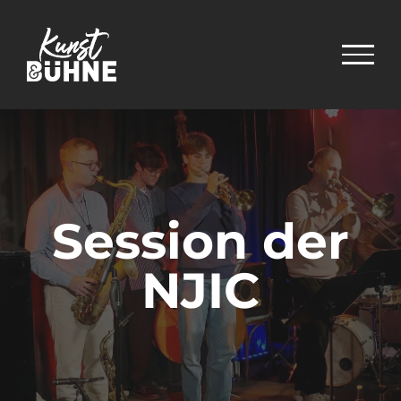
Zum
Inhalt
springen
Session der
NJIC