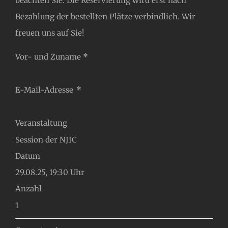
beachten Sie: Die Reservierung wird erst nach
Bezahlung der bestellten Plätze verbindlich. Wir
freuen uns auf Sie!
Abschnitt
Vor- und Zuname
*
E-Mail-Adresse
*
Veranstaltung
Datum
Anzahl