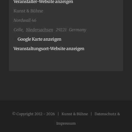
Veranstalter-Website anzeigen
Kunst & Bühne
Nordwall 46
Celle
,
Niedersachsen
29221
Germany
Google Karte anzeigen
Veranstaltungsort-Website anzeigen
© Copyright 2012 -
2026 | Kunst & Bühne |
Datenschutz &
Impressum