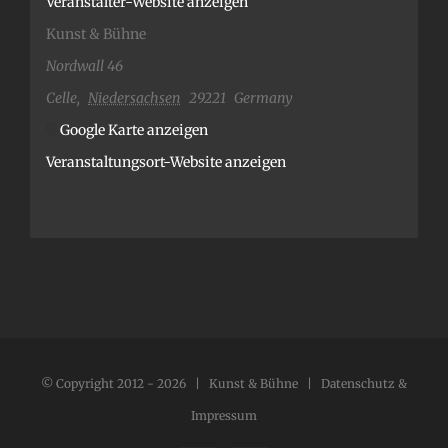
Veranstalter-Website anzeigen
Kunst & Bühne
Nordwall 46
Celle
,
Niedersachsen
29221
Germany
Google Karte anzeigen
Veranstaltungsort-Website anzeigen
© Copyright 2012 -
2026 | Kunst & Bühne |
Datenschutz &
Impressum