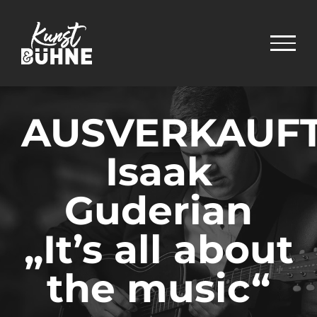
Zum
Inhalt
springen
AUSVERKAUFT
Isaak
Guderian
„It’s all about
the music“