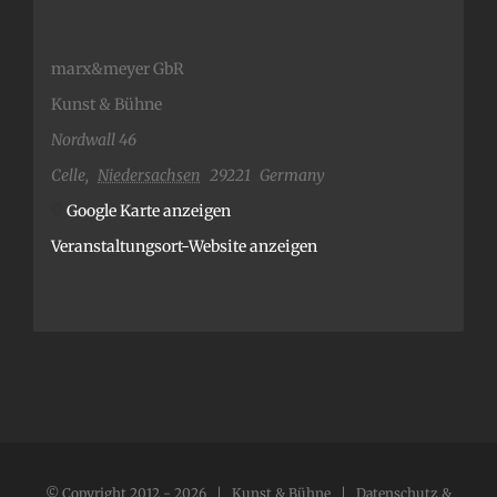
marx&meyer GbR
Kunst & Bühne
Nordwall 46
Celle
,
Niedersachsen
29221
Germany
Google Karte anzeigen
Veranstaltungsort-Website anzeigen
© Copyright 2012 -
2026 | Kunst & Bühne |
Datenschutz &